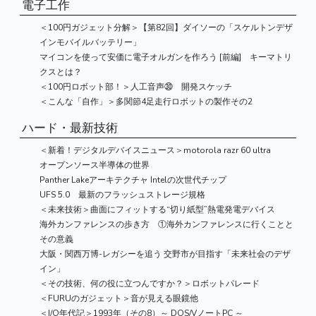
電子工作
＜100円ガジェット分解＞【第82回】ダイソーの「スケルトンデザ
インモバイルバッテリー」
マイコンを使って安価に電子オルガンを作ろう [前編] キーマトリ
クスとは？
＜100円ロボット部！＞人工音声㉚ 開発スケッチ
＜こんな「自作」＞多関節4足走行ロボットの製作その2
ハード・最新技術
＜新着！デジタルデバイスニュース＞motorola razr 60 ultra
オープンソース半導体の世界
Panther Lakeアーキテクチャ Intelの次世代チップ
UFS 5.0 最新のフラッシュストレージ規格
＜未来技術＞曲面にフィットする“切り紙型”熱電発電デバイス
海外カンファレンスの歩き方 ①海外カンファレンスに行くことと
その意義
大阪・関西万博-レガシーを追う 交野市が目指す「未来社会のデザ
イン」
＜その技術、何の役に立つんですか？＞ロボットパレード
＜FURUのガジェット＞音が見える眼鏡他
＜I/O年代記＞1993年（その8）～ DOS/VノートPC ～