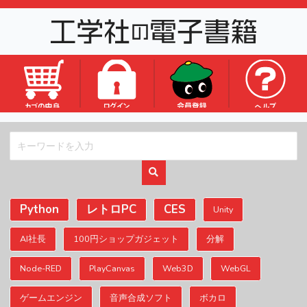
ロゴ
Python
レトロPC
CES
Unity
AI社長
100円ショップガジェット
分解
Node-RED
PlayCanvas
Web3D
WebGL
ゲームエンジン
音声合成ソフト
ボカロ