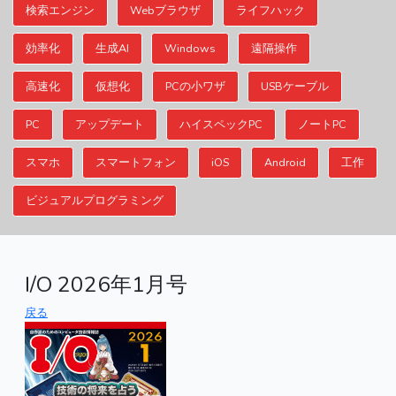
検索エンジン
Webブラウザ
ライフハック
効率化
生成AI
Windows
遠隔操作
高速化
仮想化
PCの小ワザ
USBケーブル
PC
アップデート
ハイスペックPC
ノートPC
スマホ
スマートフォン
iOS
Android
工作
ビジュアルプログラミング
I/O 2026年1月号
戻る