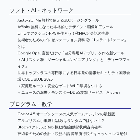
ソフト・AI・ネットワーク
JustSketchMe 無料で使える3Dポージングツール
Affinity 無料になった本格的なデザイン・画像加工ツール
UnityでアクションRPGを作ろう！④NPCと会話の実装
技術者のためのプレゼンテーション資料 ②「1スライド1テーマ」
とは
Google Opal 言葉だけで「自分専用AIアプリ」を作る新ツール
＜AIリスク＞⑤「ソーシャルエンジニアリング」と「ディープフェ
イク」
世界トップクラスの専門家による日本発の情報セキュリティ国際会
議 CODE BLUE 2025
＜家庭用ルータ＞安全なゲストWi-Fi環境をつくる
＜ニュースの深層＞モンスターDDoS攻撃サービス「Aisuru」
プログラム・数学
Godot 4.5 オープンソースの人気ゲームエンジンの最新版
アルゴリズム小事典 ①乱数はランダムではない！？
BlochベクトルとRabi振動[後編]励起状態占有確率
技術者のための会計・税務の話 源泉所得税のキャッシュレス納付