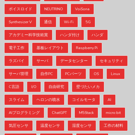
ボイスロイド
NEUTRINO
VoiSona
Synthesizer V
通信
Wi-Fi
5G
アカデミー科学技術賞
ハンダ付け
ハンダ
電子工作
基板レイアウト
Raspberry Pi
ラズパイ
サーバ
データセンター
セキュリティ
サーバ管理
自作PC
PCパーツ
OS
Linux
C言語
I/O
自由研究
壁づたいメカ
スライム
ヘロンの噴水
コイルモータ
AI
AIプログラミング
ChatGPT
M5Stack
micro:bit
気圧センサ
温度センサ
湿度センサ
工作の材料