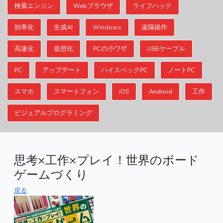
検索エンジン
Webブラウザ
ライフハック
効率化
生成AI
Windows
遠隔操作
高速化
仮想化
PCの小ワザ
USBケーブル
PC
アップデート
ハイスペックPC
ノートPC
スマホ
スマートフォン
iOS
Android
工作
ビジュアルプログラミング
思考×工作×プレイ！世界のボード
ゲームづくり
戻る