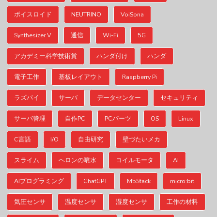
ボイスロイド
NEUTRINO
VoiSona
Synthesizer V
通信
Wi-Fi
5G
アカデミー科学技術賞
ハンダ付け
ハンダ
電子工作
基板レイアウト
Raspberry Pi
ラズパイ
サーバ
データセンター
セキュリティ
サーバ管理
自作PC
PCパーツ
OS
Linux
C言語
I/O
自由研究
壁づたいメカ
スライム
ヘロンの噴水
コイルモータ
AI
AIプログラミング
ChatGPT
M5Stack
micro:bit
気圧センサ
温度センサ
湿度センサ
工作の材料