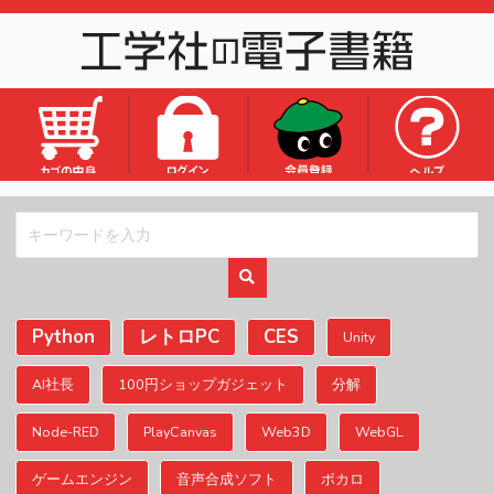
ロゴ
Python
レトロPC
CES
Unity
AI社長
100円ショップガジェット
分解
Node-RED
PlayCanvas
Web3D
WebGL
ゲームエンジン
音声合成ソフト
ボカロ