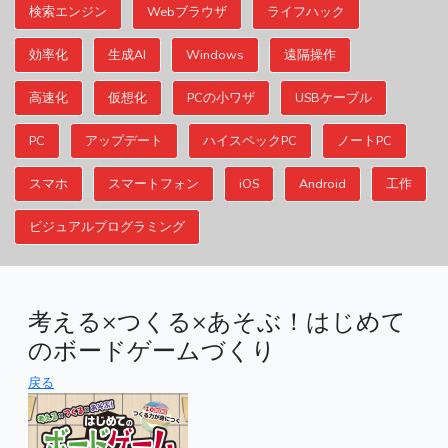
検索エンジン
Webブラウザ
ライフハック
効率化
生成AI
Windows
遠隔操作
高速化
仮想化
PCの小ワザ
USBケーブル
PC
アップデート
ハイスペックPC
ノートPC
スマホ
スマートフォン
iOS
Android
工作
ビジュアルプログラミング
考える×つくる×あそぶ！はじめて
のボードゲームづくり
戻る