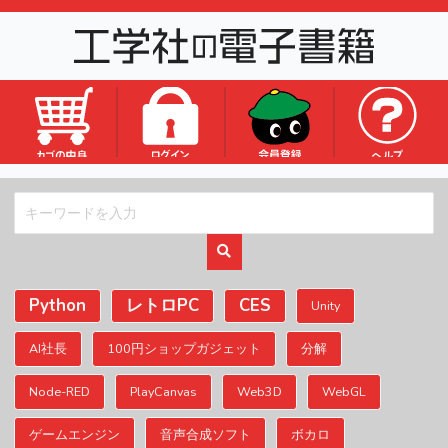
ロゴ
Python
レトロPC
CES
Unity
AI社長
100円ショップガジェット
分解
Node-RED
PlayCanvas
Web3D
WebGL
ゲームエンジン
音声合成ソフト
ボカロ