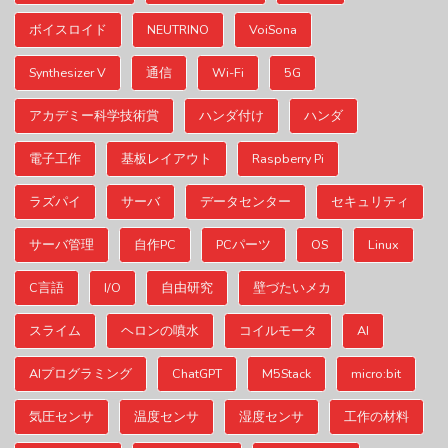
ボイスロイド
NEUTRINO
VoiSona
Synthesizer V
通信
Wi-Fi
5G
アカデミー科学技術賞
ハンダ付け
ハンダ
電子工作
基板レイアウト
Raspberry Pi
ラズパイ
サーバ
データセンター
セキュリティ
サーバ管理
自作PC
PCパーツ
OS
Linux
C言語
I/O
自由研究
壁づたいメカ
スライム
ヘロンの噴水
コイルモータ
AI
AIプログラミング
ChatGPT
M5Stack
micro:bit
気圧センサ
温度センサ
湿度センサ
工作の材料