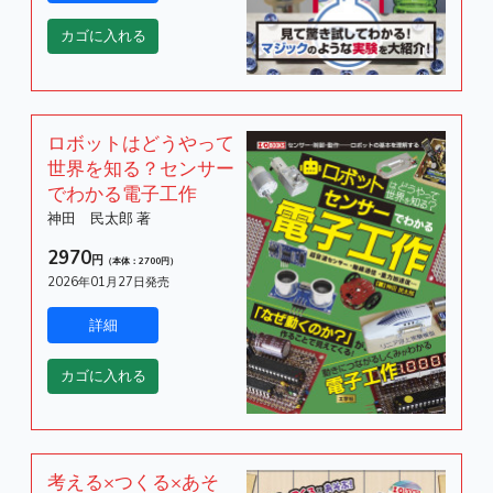
ロボットはどうやって
世界を知る？センサー
でわかる電子工作
神田 民太郎 著
2970
円
（本体：2700円）
2026年01月27日発売
考える×つくる×あそ