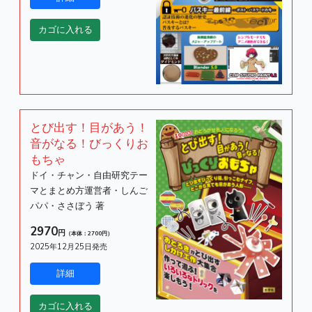
とび出す！目があう！
音がなる！びっくりお
もちゃ
ドイ・チャン・自由研究テー
マとまとめ方運営者・しんご
パパ・ささぼう 著
2970
円
（本体：2700円）
2025年12月25日発売