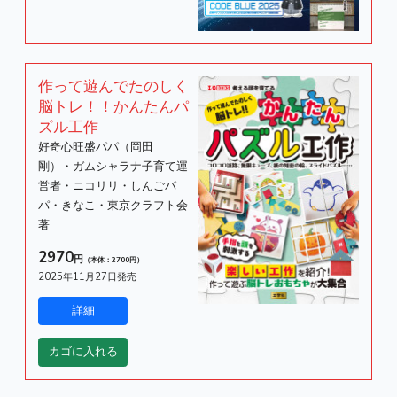
作って遊んでたのしく
脳トレ！！かんたんパ
ズル工作
好奇心旺盛パパ（岡田
剛）・ガムシャラナ子育て運
営者・ニコリリ・しんごパ
パ・きなこ・東京クラフト会
著
2970
円
（本体：2700円）
2025年11月27日発売