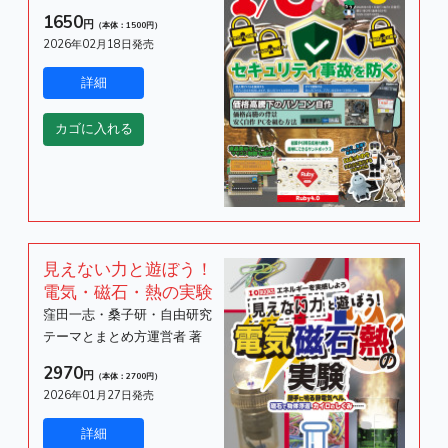
1650
円
（本体：1500円）
2026年02月18日発売
見えない力と遊ぼう！
電気・磁石・熱の実験
窪田一志・桑子研・自由研究
テーマとまとめ方運営者 著
2970
円
（本体：2700円）
2026年01月27日発売