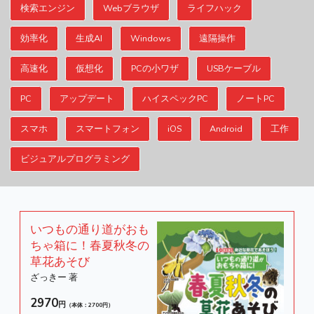
検索エンジン
Webブラウザ
ライフハック
効率化
生成AI
Windows
遠隔操作
高速化
仮想化
PCの小ワザ
USBケーブル
PC
アップデート
ハイスペックPC
ノートPC
スマホ
スマートフォン
iOS
Android
工作
ビジュアルプログラミング
いつもの通り道がおも
ちゃ箱に！春夏秋冬の
草花あそび
ざっきー 著
2970
円
（本体：2700円）