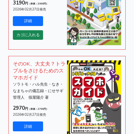
3190
円
（本体：2900円）
2026年02月27日発売
そのOK、大丈夫？トラ
ブルをさけるためのス
マホガイド
ソラトモ・ハル先生・なき・
なまちゃの備忘録・にせサギ
管理人 假屋陽介 著
2970
円
（本体：2700円）
2026年02月27日発売