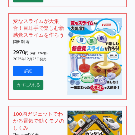
変なスライムが大集
合！目耳手で楽しむ新
感覚スライムを作ろう
岡田剛 著
2970
円
（本体：2700円）
2025年12月25日発売
100均ガジェットでわ
かる電気で動くモノの
しくみ
ThousanDIY 著