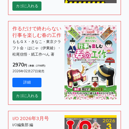
作るだけで終わらない
行事を楽しむ春の工作
ももＧＸ・きなこ・東京クラ
フト会・はにゃ（伊東綾）・
松尾信悟・紙工作ぺん 著
2970
円
（本体：2700円）
2026年02月27日発売
I/O 2026年3月号
I/O編集部 編