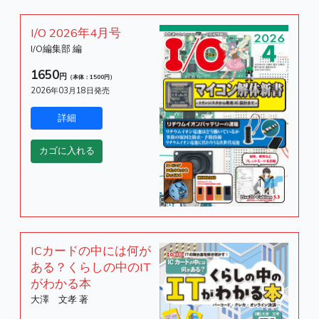
I/O 2026年4月号
I/O編集部 編
1650
円
（本体：1500円）
2026年03月18日発売
ICカードの中には何が
ある？くらしの中のIT
がわかる本
大澤 文孝 著