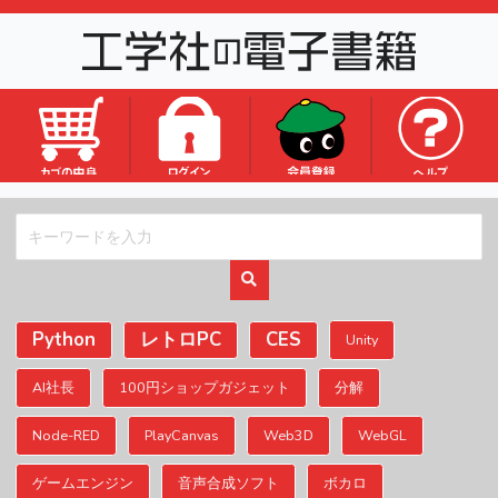
ロゴ
Python
レトロPC
CES
Unity
AI社長
100円ショップガジェット
分解
Node-RED
PlayCanvas
Web3D
WebGL
ゲームエンジン
音声合成ソフト
ボカロ