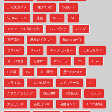
ボイスロイド
NEUTRINO
VoiSona
Synthesizer V
通信
Wi-Fi
5G
アカデミー科学技術賞
ハンダ付け
ハンダ
電子工作
基板レイアウト
Raspberry Pi
ラズパイ
サーバ
データセンター
セキュリティ
サーバ管理
自作PC
PCパーツ
OS
Linux
C言語
I/O
自由研究
壁づたいメカ
スライム
ヘロンの噴水
コイルモータ
AI
AIプログラミング
ChatGPT
M5Stack
micro:bit
気圧センサ
温度センサ
湿度センサ
工作の材料