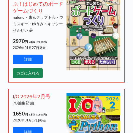
ぶ！はじめてのボード
ゲームづくり
natuno・東京クラフト会・ウ
ミスキー・ゆうみ・キッシー
せんせい 著
2970
円
（本体：2700円）
2026年01月27日発売
I/O 2026年2月号
I/O編集部 編
1650
円
（本体：1500円）
2026年01月17日発売